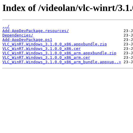
Index of /videolan/vlc-winrt/3
../
Add-AppDevPackage.resources/
Dependencies/
Add-AppDevPackage.ps1
VLC_WinRT.Windows_3.1.0.0_x86.appxbundle.zip
VLC_WinRT.Windows_3.1.0.0_x86.cer
VLC_WinRT.Windows_3.1.0.0_x86_arm.appxbundle.zip
VLC_WinRT.Windows_3.1.0.0_x86_arm.cer
VLC_WinRT.Windows_3.1.0.0_x86_arm_bundle.appxup..>