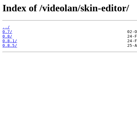
Index of /videolan/skin-editor/
../
0.7/
0.8/
0.8.1/
0.8.5/